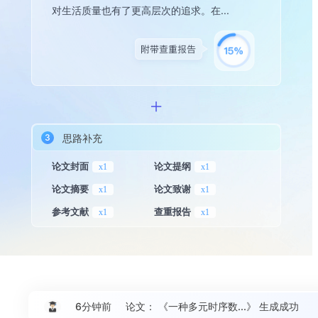
对生活质量也有了更高层次的追求。在...
思路补充
3
论文封面
论文提纲
x1
x1
论文摘要
论文致谢
x1
x1
参考文献
查重报告
x1
x1
6分钟前
论文：
《一种多元时序数...》
生成成功